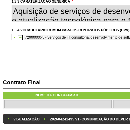
1.3.3 CARATERIZAÇÃO GENÉRICA
*
1.3.4 VOCABULÁRIO COMUM PARA OS CONTRATOS PÚBLICOS (CPV)
72000000-5 - Serviços de TI: consultoria, desenvolvimento de softw
72200000-7 - Serviços de consultoria e de programação de so
Contrato Final
1.3.7 CONTRATAÇÃO DE SERVIÇOS EM REGIME DE AVENÇA
Os serviços são contratados em regime de avença
NOME DA CONTRAPARTE
1.3.8 DESPESA/ PROJETO
*
1.3.9 IDENTIFICAÇÃO DO P
Despesa Isolada
Projeto
VISUALIZAÇÃO
202604241495 V1 (COMUNICAÇÃO DO DEVER