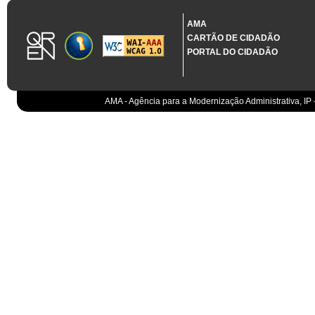
1.3.11 CONTRATAÇÃO EM CONDIÇÕES ESPECIAIS
Sistema crítico impactado no projeto de acordo com RCM n.º 48/2012
AMA
CARTÃO DE CIDADÃO
Organismo
PORTAL DO CIDADÃO
IGCP, E.P.E.
Sistema Integrado de Gestão da Dívida e da Teso
IGCP, E.P.E.
Compensação bancária
IGCP, E.P.E.
AMA - Agência para a Modernização Administrativa, IP 
Cobranças do Estado
EO
Sistema correspondente à Entidade Contabilístic
EO
Sistema de gestão orçamental
ESPAP, I.P.
Todos os sistemas
AT
Gestão de canais
AT
Gestão da relação
AT
Gestão de impostos
AT
Gestão aduaneira
AT
Gestão de processos
AT
Controlo de cumprimento
AT
Sistemas de Planeamento e Suporte à Gestão da
AT
Sistemas de Suporte ao Negócio da AT