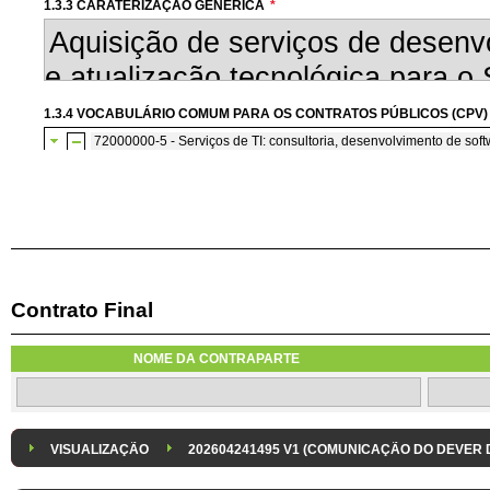
1.3.3 CARATERIZAÇÃO GENÉRICA
*
1.3.4 VOCABULÁRIO COMUM PARA OS CONTRATOS PÚBLICOS (CPV)
72000000-5 - Serviços de TI: consultoria, desenvolvimento de softw
72200000-7 - Serviços de consultoria e de programação de so
Contrato Final
1.3.7 CONTRATAÇÃO DE SERVIÇOS EM REGIME DE AVENÇA
Os serviços são contratados em regime de avença
NOME DA CONTRAPARTE
1.3.8 DESPESA/ PROJETO
*
1.3.9 IDENTIFICAÇÃO DO P
Despesa Isolada
Projeto
VISUALIZAÇÃO
202604241495 V1 (COMUNICAÇÃO DO DEVER