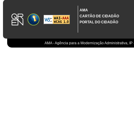
1.3.11 CONTRATAÇÃO EM CONDIÇÕES ESPECIAIS
Sistema crítico impactado no projeto de acordo com RCM n.º 48/2012
AMA
CARTÃO DE CIDADÃO
Organismo
PORTAL DO CIDADÃO
IGCP, E.P.E.
Sistema Integrado de Gestão da Dívida e da Teso
IGCP, E.P.E.
Compensação bancária
IGCP, E.P.E.
AMA - Agência para a Modernização Administrativa, IP 
Cobranças do Estado
EO
Sistema correspondente à Entidade Contabilístic
EO
Sistema de gestão orçamental
ESPAP, I.P.
Todos os sistemas
AT
Gestão de canais
AT
Gestão da relação
AT
Gestão de impostos
AT
Gestão aduaneira
AT
Gestão de processos
AT
Controlo de cumprimento
AT
Sistemas de Planeamento e Suporte à Gestão da
AT
Sistemas de Suporte ao Negócio da AT