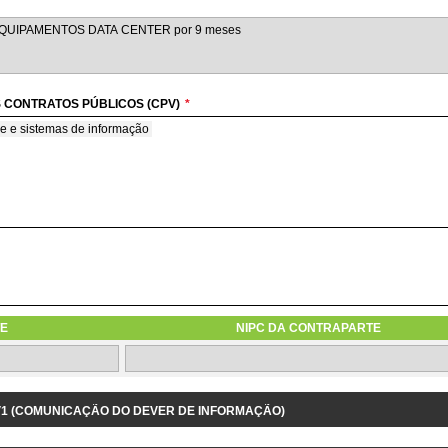
 CONTRATOS PÚBLICOS (CPV)
*
e e sistemas de informação
ware para comunicações e multimédia
software para comunicações
BMETIDA À CONCORRÊNCIA COM BASE NO TCO
será submetida à concorrência com base no custo total de utilização das soluções 
E
NIPC DA CONTRAPARTE
1.3.9 IDENTIFICAÇÃO DO PROJETO/DESPESA RELACIONADOS
 V1 (COMUNICAÇÃO DO DEVER DE INFORMAÇÃO)