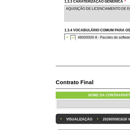
1.3.3 CARATERIZAÇÃO GENÉRICA
*
1.3.4 VOCABULÁRIO COMUM PARA OS
48000000-8 - Pacotes de softwar
48500000-3 - Pacote de soft
48510000-6 - Pacote de 
Contrato Final
1.3.6 AQUISIÇÃO DE SOFTWARE SU
A aquisição de software informático 
NOME DA CONTRAPART
1.3.8 DESPESA/ PROJETO
*
Despesa Isolada
Projeto
VISUALIZAÇÃO
202605081626