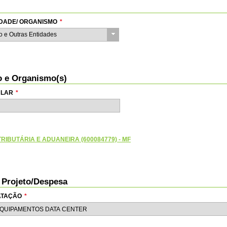
TIDADE/ ORGANISMO
*
do e Outras Entidades
io e Organismo(s)
ULAR
*
RIBUTÁRIA E ADUANEIRA (600084779) - MF
o Projeto/Despesa
RATAÇÃO
*