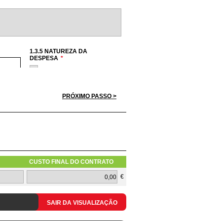
1.3.5 NATUREZA DA
DESPESA
*
Hardware
Software
Serviços
PRÓXIMO PASSO >
Redes
Telecomunicações
a apresentar pelos concorrentes
CUSTO FINAL DO CONTRATO
1.3.10 TIPOLOGIA DO PEDIDO
€
SAIR DA VISUALIZAÇÃO