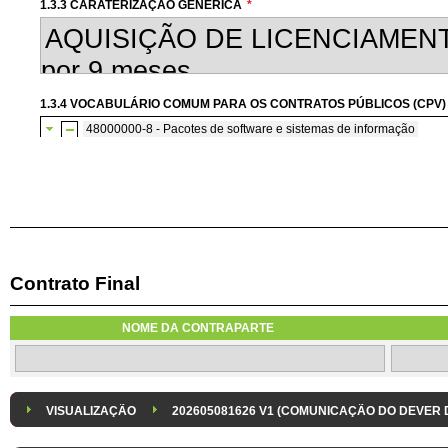
1.3.3 CARATERIZAÇÃO GENÉRICA
*
1.3.4 VOCABULÁRIO COMUM PARA OS CONTRATOS PÚBLICOS (CPV)
48000000-8 - Pacotes de software e sistemas de informação
48500000-3 - Pacote de software para comunicações e multim
48510000-6 - Pacote de software para comunicações
Contrato Final
1.3.6 AQUISIÇÃO DE SOFTWARE SUBMETIDA À CONCORRÊNCIA CO
A aquisição de software informático será submetida à concorrência com
NOME DA CONTRAPARTE
1.3.8 DESPESA/ PROJETO
*
1.3.9 IDENTIFICAÇÃO DO P
Despesa Isolada
Projeto
VISUALIZAÇÃO
202605081626 V1 (COMUNICAÇÃO DO DEVER