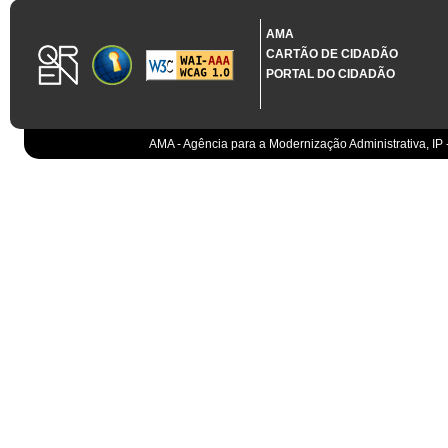
1.3.11 CONTRATAÇÃO EM CONDIÇÕES ESPECIAIS
Sistema crítico impactado no projeto de acordo com RCM n.º 48/2012
AMA
CARTÃO DE CIDADÃO
Organismo
PORTAL DO CIDADÃO
IGCP, E.P.E.
Sistema Integrado de Gestão da Dívida e da Teso
IGCP, E.P.E.
Compensação bancária
IGCP, E.P.E.
AMA - Agência para a Modernização Administrativa, IP 
Cobranças do Estado
EO
Sistema correspondente à Entidade Contabilístic
EO
Sistema de gestão orçamental
ESPAP, I.P.
Todos os sistemas
AT
Gestão de canais
AT
Gestão da relação
AT
Gestão de impostos
AT
Gestão aduaneira
AT
Gestão de processos
AT
Controlo de cumprimento
AT
Sistemas de Planeamento e Suporte à Gestão da
AT
Sistemas de Suporte ao Negócio da AT