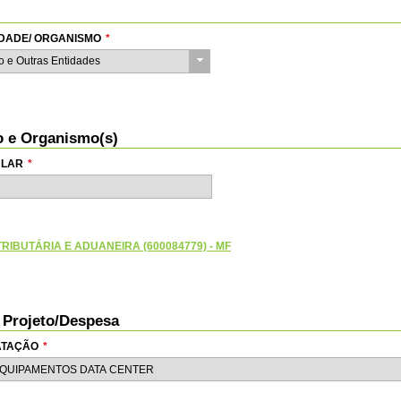
TIDADE/ ORGANISMO
*
do e Outras Entidades
io e Organismo(s)
ULAR
*
RIBUTÁRIA E ADUANEIRA (600084779) - MF
o Projeto/Despesa
RATAÇÃO
*