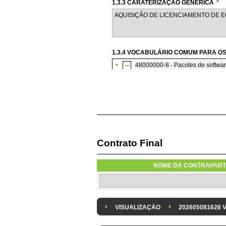
1.3.3 CARATERIZAÇÃO GENÉRICA
*
1.3.4 VOCABULÁRIO COMUM PARA OS
48000000-8 - Pacotes de softwar
48500000-3 - Pacote de soft
48510000-6 - Pacote de 
Contrato Final
1.3.6 AQUISIÇÃO DE SOFTWARE SU
A aquisição de software informático 
NOME DA CONTRAPART
1.3.8 DESPESA/ PROJETO
*
Despesa Isolada
Projeto
VISUALIZAÇÃO
202605081626