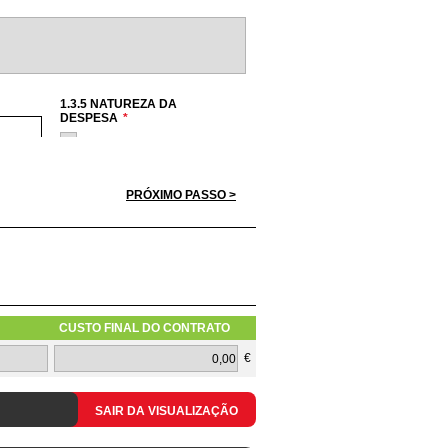
1.3.5 NATUREZA DA
DESPESA
*
Hardware
Software
Serviços
PRÓXIMO PASSO >
Redes
Telecomunicações
a apresentar pelos concorrentes
CUSTO FINAL DO CONTRATO
1.3.10 TIPOLOGIA DO PEDIDO
€
SAIR DA VISUALIZAÇÃO