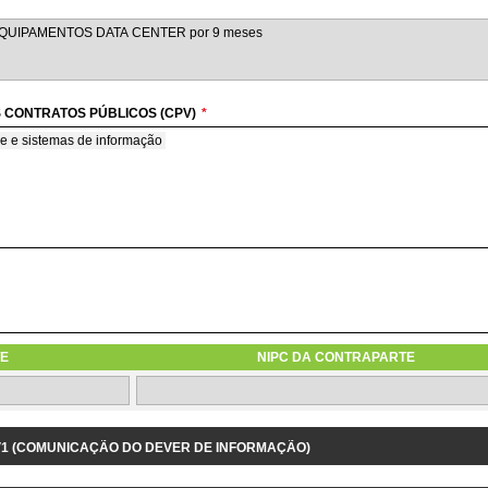
 CONTRATOS PÚBLICOS (CPV)
*
e e sistemas de informação
ware para comunicações e multimédia
software para comunicações
BMETIDA À CONCORRÊNCIA COM BASE NO TCO
será submetida à concorrência com base no custo total de utilização das soluções 
E
NIPC DA CONTRAPARTE
1.3.9 IDENTIFICAÇÃO DO PROJETO/DESPESA RELACIONADOS
 V1 (COMUNICAÇÃO DO DEVER DE INFORMAÇÃO)