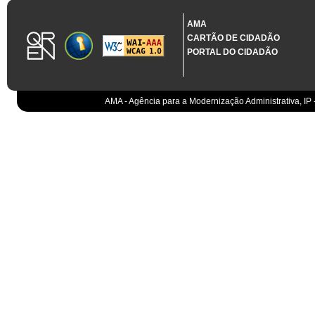
1.3.11 CONTRATAÇÃO EM CONDIÇÕES ESPECIAIS
Sistema crítico impactado no projeto de acordo com RCM n.º 48/2012
AMA
CARTÃO DE CIDADÃO
Organismo
PORTAL DO CIDADÃO
IGCP, E.P.E.
Sistema Integrado de Gestão da Dívida e da Teso
IGCP, E.P.E.
Compensação bancária
IGCP, E.P.E.
AMA - Agência para a Modernização Administrativa, IP 
Cobranças do Estado
EO
Sistema correspondente à Entidade Contabilístic
EO
Sistema de gestão orçamental
ESPAP, I.P.
Todos os sistemas
AT
Gestão de canais
AT
Gestão da relação
AT
Gestão de impostos
AT
Gestão aduaneira
AT
Gestão de processos
AT
Controlo de cumprimento
AT
Sistemas de Planeamento e Suporte à Gestão da
AT
Sistemas de Suporte ao Negócio da AT