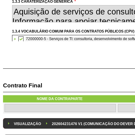
1.3.3 CARATERIZAÇÃO GENÉRICA
*
1.3.4 VOCABULÁRIO COMUM PARA OS CONTRATOS PÚBLICOS (CPV)
72000000-5 - Serviços de TI: consultoria, desenvolvimento de softw
Contrato Final
1.3.7 CONTRATAÇÃO DE SERVIÇOS EM REGIME DE AVENÇA
Os serviços são contratados em regime de avença
NOME DA CONTRAPARTE
1.3.8 DESPESA/ PROJETO
*
1.3.9 IDENTIFICAÇÃO DO P
Despesa Isolada
Projeto
VISUALIZAÇÃO
202604231476 V1 (COMUNICAÇÃO DO DEVER