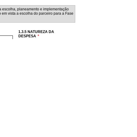
1.3.5 NATUREZA DA
DESPESA
*
Hardware
Software
Serviços
PRÓXIMO PASSO >
Redes
Telecomunicações
CUSTO FINAL DO CONTRATO
1.3.10 TIPOLOGIA DO PEDIDO
€
SAIR DA VISUALIZAÇÃO