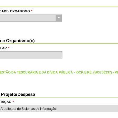
TIDADE/ ORGANISMO
*
io e Organismo(s)
ULAR
*
STÃO DA TESOURARIA E DA DÍVIDA PÚBLICA - IGCP, E.P.E. (503756237) - M
o Projeto/Despesa
RATAÇÃO
*