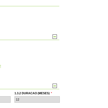
F
1.3.2 DURACAO (MESES)
*