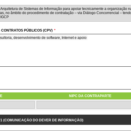
 CONTRATOS PÚBLICOS (CPV)
*
sultoria, desenvolvimento de software, Internet e apoio
M REGIME DE AVENÇA
ime de avença
E
NIPC DA CONTRAPARTE
1.3.9 IDENTIFICAÇÃO DO PROJETO/DESPESA RELACIONADOS
 V1 (COMUNICAÇÃO DO DEVER DE INFORMAÇÃO)