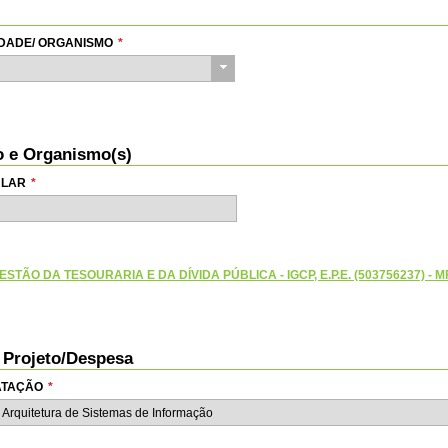
TIDADE/ ORGANISMO
*
io e Organismo(s)
ULAR
*
STÃO DA TESOURARIA E DA DÍVIDA PÚBLICA - IGCP, E.P.E. (503756237) - M
o Projeto/Despesa
RATAÇÃO
*