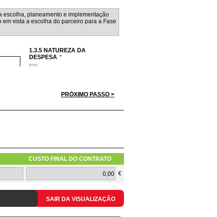
1.3.5 NATUREZA DA
DESPESA
*
Hardware
Software
Serviços
PRÓXIMO PASSO >
Redes
Telecomunicações
CUSTO FINAL DO CONTRATO
1.3.10 TIPOLOGIA DO PEDIDO
€
SAIR DA VISUALIZAÇÃO