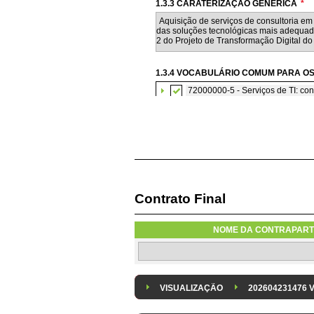
1.3.3 CARATERIZAÇÃO GENÉRICA
*
1.3.4 VOCABULÁRIO COMUM PARA OS
72000000-5 - Serviços de TI: con
Contrato Final
1.3.7 CONTRATAÇÃO DE SERVIÇOS E
Os serviços são contratados em reg
NOME DA CONTRAPART
1.3.8 DESPESA/ PROJETO
*
Despesa Isolada
Projeto
VISUALIZAÇÃO
202604231476