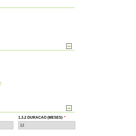
F
1.3.2 DURACAO (MESES)
*