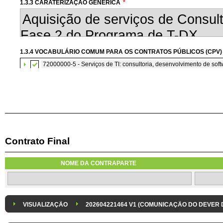
1.3.3 CARATERIZAÇÃO GENÉRICA
*
1.3.4 VOCABULÁRIO COMUM PARA OS CONTRATOS PÚBLICOS (CPV)
72000000-5 - Serviços de TI: consultoria, desenvolvimento de softw
Contrato Final
1.3.7 CONTRATAÇÃO DE SERVIÇOS EM REGIME DE AVENÇA
Os serviços são contratados em regime de avença
NOME DA CONTRAPARTE
1.3.8 DESPESA/ PROJETO
*
1.3.9 IDENTIFICAÇÃO DO P
Despesa Isolada
Projeto
VISUALIZAÇÃO
202604221464 V1 (COMUNICAÇÃO DO DEVER