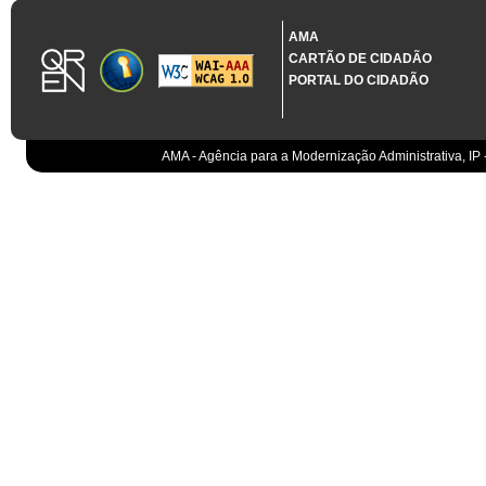
1.3.11 CONTRATAÇÃO EM CONDIÇÕES ESPECIAIS
Sistema crítico impactado no projeto de acordo com RCM n.º 48/2012
AMA
CARTÃO DE CIDADÃO
Organismo
PORTAL DO CIDADÃO
IGCP, E.P.E.
Sistema Integrado de Gestão da Dívida e da Teso
IGCP, E.P.E.
Compensação bancária
IGCP, E.P.E.
AMA - Agência para a Modernização Administrativa, IP 
Cobranças do Estado
EO
Sistema correspondente à Entidade Contabilístic
EO
Sistema de gestão orçamental
ESPAP, I.P.
Todos os sistemas
AT
Gestão de canais
AT
Gestão da relação
AT
Gestão de impostos
AT
Gestão aduaneira
AT
Gestão de processos
AT
Controlo de cumprimento
AT
Sistemas de Planeamento e Suporte à Gestão da
AT
Sistemas de Suporte ao Negócio da AT