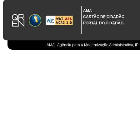
Organismo
AMA
IGCP, E.P.E.
Sistema Integrado de Gestão da Dívida e da Teso
CARTÃO DE CIDADÃO
PORTAL DO CIDADÃO
IGCP, E.P.E.
Compensação bancária
IGCP, E.P.E.
Cobranças do Estado
EO
Sistema correspondente à Entidade Contabilístic
AMA - Agência para a Modernização Administrativa, IP 
EO
Sistema de gestão orçamental
ESPAP, I.P.
Todos os sistemas
AT
Gestão de canais
AT
Gestão da relação
AT
Gestão de impostos
AT
Gestão aduaneira
AT
Gestão de processos
AT
Controlo de cumprimento
AT
Sistemas de Planeamento e Suporte à Gestão da
AT
Sistemas de Suporte ao Negócio da AT
EMGFA
Centro de Ciberdefesa (CCD) - Decreto Regulamen