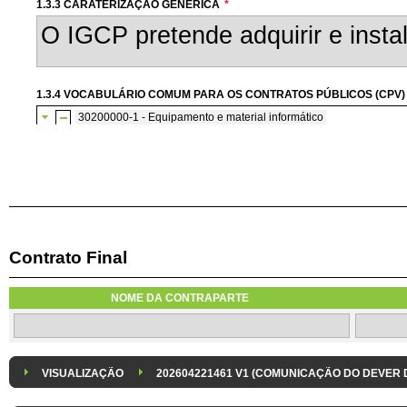
1.3.3 CARATERIZAÇÃO GENÉRICA
*
1.3.4 VOCABULÁRIO COMUM PARA OS CONTRATOS PÚBLICOS (CPV)
30200000-1 - Equipamento e material informático
30230000-0 - Equipamento informático
Contrato Final
1.3.8 DESPESA/ PROJETO
*
1.3.9 IDENTIFICAÇÃO DO P
NOME DA CONTRAPARTE
Despesa Isolada
Projeto
VISUALIZAÇÃO
202604221461 V1 (COMUNICAÇÃO DO DEVER
1.3.11 CONTRATAÇÃO EM CONDIÇÕES ESPECIAIS
Sistema crítico impactado no projeto de acordo com RCM n.º 48/2012