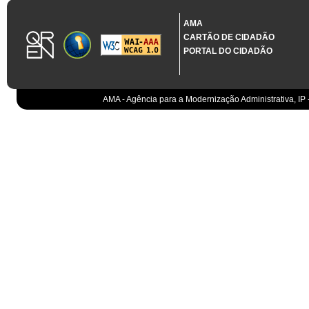
Organismo
AMA
IGCP, E.P.E.
Sistema Integrado de Gestão da Dívida e da Teso
CARTÃO DE CIDADÃO
PORTAL DO CIDADÃO
IGCP, E.P.E.
Compensação bancária
IGCP, E.P.E.
Cobranças do Estado
EO
Sistema correspondente à Entidade Contabilístic
AMA - Agência para a Modernização Administrativa, IP 
EO
Sistema de gestão orçamental
ESPAP, I.P.
Todos os sistemas
AT
Gestão de canais
AT
Gestão da relação
AT
Gestão de impostos
AT
Gestão aduaneira
AT
Gestão de processos
AT
Controlo de cumprimento
AT
Sistemas de Planeamento e Suporte à Gestão da
AT
Sistemas de Suporte ao Negócio da AT
EMGFA
Centro de Ciberdefesa (CCD) - Decreto Regulamen