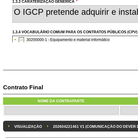
1.3.3 CARATERIZAÇÃO GENÉRICA
*
1.3.4 VOCABULÁRIO COMUM PARA OS CONTRATOS PÚBLICOS (CPV)
30200000-1 - Equipamento e material informático
30230000-0 - Equipamento informático
Contrato Final
1.3.8 DESPESA/ PROJETO
*
1.3.9 IDENTIFICAÇÃO DO P
NOME DA CONTRAPARTE
Despesa Isolada
Projeto
VISUALIZAÇÃO
202604221461 V1 (COMUNICAÇÃO DO DEVER
1.3.11 CONTRATAÇÃO EM CONDIÇÕES ESPECIAIS
Sistema crítico impactado no projeto de acordo com RCM n.º 48/2012