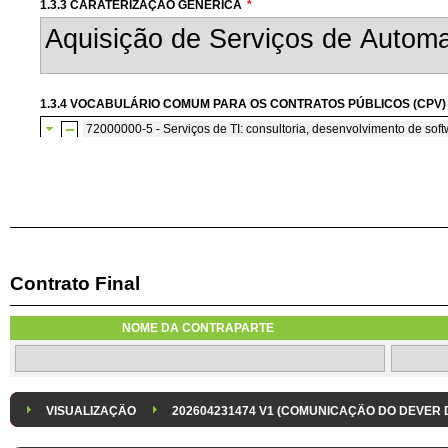
1.3.3 CARATERIZAÇÃO GENÉRICA
*
1.3.4 VOCABULÁRIO COMUM PARA OS CONTRATOS PÚBLICOS (CPV)
72000000-5 - Serviços de TI: consultoria, desenvolvimento de softw
72200000-7 - Serviços de consultoria e de programação de so
Contrato Final
1.3.7 CONTRATAÇÃO DE SERVIÇOS EM REGIME DE AVENÇA
Os serviços são contratados em regime de avença
NOME DA CONTRAPARTE
1.3.8 DESPESA/ PROJETO
*
1.3.9 IDENTIFICAÇÃO DO P
Despesa Isolada
Projeto
VISUALIZAÇÃO
202604231474 V1 (COMUNICAÇÃO DO DEVER