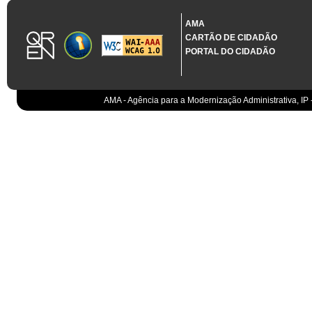
1.3.11 CONTRATAÇÃO EM CONDIÇÕES ESPECIAIS
Sistema crítico impactado no projeto de acordo com RCM n.º 48/2012
AMA
CARTÃO DE CIDADÃO
Organismo
PORTAL DO CIDADÃO
IGCP, E.P.E.
Sistema Integrado de Gestão da Dívida e da Teso
IGCP, E.P.E.
Compensação bancária
IGCP, E.P.E.
AMA - Agência para a Modernização Administrativa, IP 
Cobranças do Estado
EO
Sistema correspondente à Entidade Contabilístic
EO
Sistema de gestão orçamental
ESPAP, I.P.
Todos os sistemas
AT
Gestão de canais
AT
Gestão da relação
AT
Gestão de impostos
AT
Gestão aduaneira
AT
Gestão de processos
AT
Controlo de cumprimento
AT
Sistemas de Planeamento e Suporte à Gestão da
AT
Sistemas de Suporte ao Negócio da AT