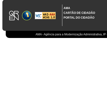
1.3.11 CONTRATAÇÃO EM CONDIÇÕES ESPECIAIS
Sistema crítico impactado no projeto de acordo com RCM n.º 48/2012
AMA
CARTÃO DE CIDADÃO
Organismo
PORTAL DO CIDADÃO
IGCP, E.P.E.
Sistema Integrado de Gestão da Dívida e da Teso
IGCP, E.P.E.
Compensação bancária
IGCP, E.P.E.
AMA - Agência para a Modernização Administrativa, IP 
Cobranças do Estado
EO
Sistema correspondente à Entidade Contabilístic
EO
Sistema de gestão orçamental
ESPAP, I.P.
Todos os sistemas
AT
Gestão de canais
AT
Gestão da relação
AT
Gestão de impostos
AT
Gestão aduaneira
AT
Gestão de processos
AT
Controlo de cumprimento
AT
Sistemas de Planeamento e Suporte à Gestão da
AT
Sistemas de Suporte ao Negócio da AT