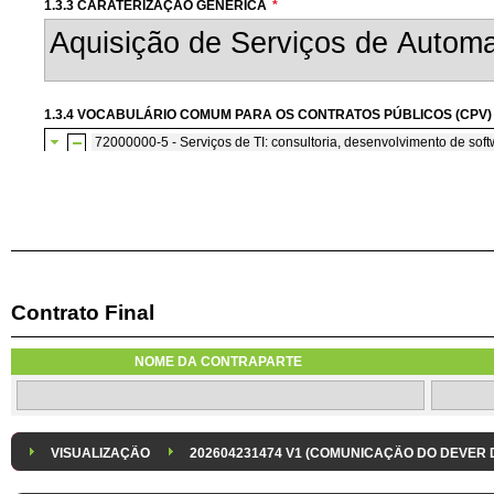
1.3.3 CARATERIZAÇÃO GENÉRICA
*
1.3.4 VOCABULÁRIO COMUM PARA OS CONTRATOS PÚBLICOS (CPV)
72000000-5 - Serviços de TI: consultoria, desenvolvimento de softw
72200000-7 - Serviços de consultoria e de programação de so
Contrato Final
1.3.7 CONTRATAÇÃO DE SERVIÇOS EM REGIME DE AVENÇA
Os serviços são contratados em regime de avença
NOME DA CONTRAPARTE
1.3.8 DESPESA/ PROJETO
*
1.3.9 IDENTIFICAÇÃO DO P
Despesa Isolada
Projeto
VISUALIZAÇÃO
202604231474 V1 (COMUNICAÇÃO DO DEVER