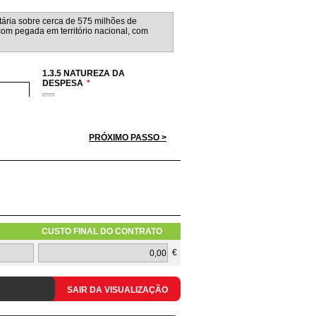
1.3.5 NATUREZA DA
DESPESA
*
Hardware
Software
Serviços
PRÓXIMO PASSO >
Redes
Telecomunicações
a apresentar pelos concorrentes
CUSTO FINAL DO CONTRATO
1.3.10 TIPOLOGIA DO PEDIDO
€
SAIR DA VISUALIZAÇÃO