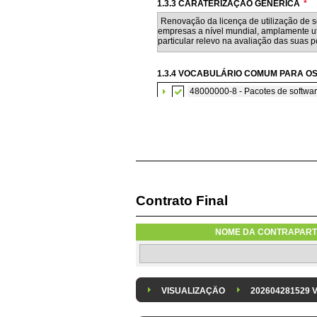
1.3.3 CARATERIZAÇÃO GENÉRICA
*
1.3.4 VOCABULÁRIO COMUM PARA OS
48000000-8 - Pacotes de softwar
Contrato Final
1.3.6 AQUISIÇÃO DE SOFTWARE SU
A aquisição de software informático 
NOME DA CONTRAPART
1.3.8 DESPESA/ PROJETO
*
Despesa Isolada
Projeto
VISUALIZAÇÃO
202604281529