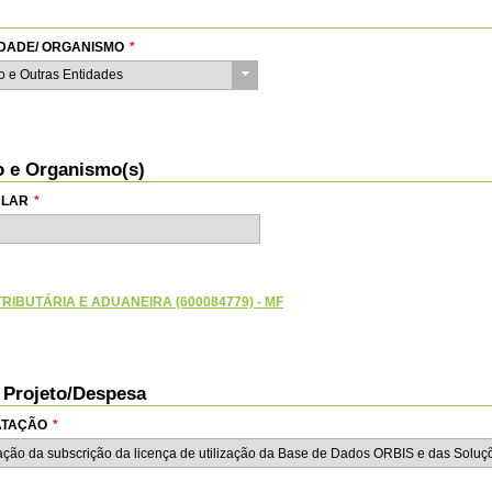
TIDADE/ ORGANISMO
*
do e Outras Entidades
io e Organismo(s)
ULAR
*
RIBUTÁRIA E ADUANEIRA (600084779) - MF
o Projeto/Despesa
RATAÇÃO
*