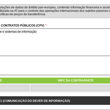
 CONTRATOS PÚBLICOS (CPV)
*
e e sistemas de informação
BMETIDA À CONCORRÊNCIA COM BASE NO TCO
será submetida à concorrência com base no custo total de utilização das soluções 
E
NIPC DA CONTRAPARTE
1.3.9 IDENTIFICAÇÃO DO PROJETO/DESPESA RELACIONADOS
 V1 (COMUNICAÇÃO DO DEVER DE INFORMAÇÃO)