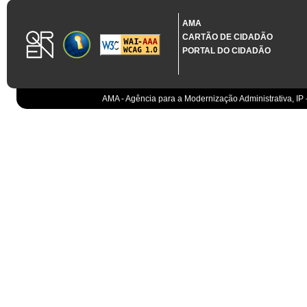
1.3.11 CONTRATAÇÃO EM CONDIÇÕES ESPECIAIS
Sistema crítico impactado no projeto de acordo com RCM n.º 48/2012
AMA
CARTÃO DE CIDADÃO
Organismo
PORTAL DO CIDADÃO
IGCP, E.P.E.
Sistema Integrado de Gestão da Dívida e da Teso
IGCP, E.P.E.
Compensação bancária
IGCP, E.P.E.
AMA - Agência para a Modernização Administrativa, IP 
Cobranças do Estado
EO
Sistema correspondente à Entidade Contabilístic
EO
Sistema de gestão orçamental
ESPAP, I.P.
Todos os sistemas
AT
Gestão de canais
AT
Gestão da relação
AT
Gestão de impostos
AT
Gestão aduaneira
AT
Gestão de processos
AT
Controlo de cumprimento
AT
Sistemas de Planeamento e Suporte à Gestão da
AT
Sistemas de Suporte ao Negócio da AT