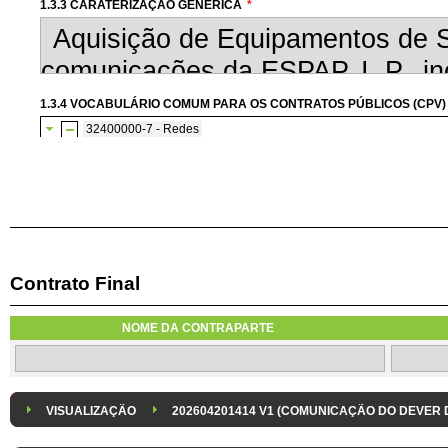
1.3.3 CARATERIZAÇÃO GENÉRICA
*
1.3.4 VOCABULÁRIO COMUM PARA OS CONTRATOS PÚBLICOS (CPV)
32400000-7 - Redes
32420000-3 - Equipamento de rede
50300000-8 - Serviços de reparação e manutenção e serviços co
50330000-7 - Serviços de manutenção de equipamento para 
Contrato Final
1.3.7 CONTRATAÇÃO DE SERVIÇOS EM REGIME DE AVENÇA
Os serviços são contratados em regime de avença
NOME DA CONTRAPARTE
1.3.8 DESPESA/ PROJETO
*
1.3.9 IDENTIFICAÇÃO DO P
Despesa Isolada
Projeto
VISUALIZAÇÃO
202604201414 V1 (COMUNICAÇÃO DO DEVER