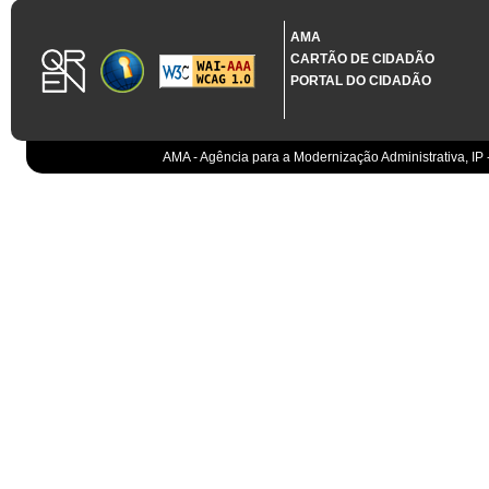
1.3.11 CONTRATAÇÃO EM CONDIÇÕES ESPECIAIS
Sistema crítico impactado no projeto de acordo com RCM n.º 48/2012
AMA
CARTÃO DE CIDADÃO
A presente despesa configura uma urgência imperiosa ao abrigo da al. 
PORTAL DO CIDADÃO
1.3.12 PROJETO CO-FINANCIADO
*
Não Aplicável
AMA - Agência para a Modernização Administrativa, IP 
1.3.14 NOME DO PROJETO
1.3.16 CÓDIGO NCA
Código NCA