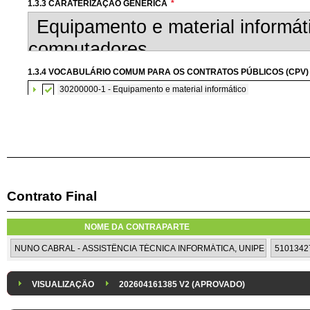
1.3.3 CARATERIZAÇÃO GENÉRICA
*
1.3.4 VOCABULÁRIO COMUM PARA OS CONTRATOS PÚBLICOS (CPV)
30200000-1 - Equipamento e material informático
50300000-8 - Serviços de reparação e manutenção e serviços co
Contrato Final
1.3.7 CONTRATAÇÃO DE SERVIÇOS EM REGIME DE AVENÇA
Os serviços são contratados em regime de avença
NOME DA CONTRAPARTE
1.3.8 DESPESA/ PROJETO
*
1.3.9 IDENTIFICAÇÃO DO P
Despesa Isolada
Projeto
VISUALIZAÇÃO
202604161385 V2 (APROVADO)