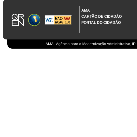
1.3.11 CONTRATAÇÃO EM CONDIÇÕES ESPECIAIS
Sistema crítico impactado no projeto de acordo com RCM n.º 48/2012
AMA
CARTÃO DE CIDADÃO
Organismo
PORTAL DO CIDADÃO
IGCP, E.P.E.
Sistema Integrado de Gestão da Dívida e da Teso
IGCP, E.P.E.
Compensação bancária
IGCP, E.P.E.
AMA - Agência para a Modernização Administrativa, IP 
Cobranças do Estado
EO
Sistema correspondente à Entidade Contabilístic
EO
Sistema de gestão orçamental
ESPAP, I.P.
Todos os sistemas
AT
Gestão de canais
AT
Gestão da relação
AT
Gestão de impostos
AT
Gestão aduaneira
AT
Gestão de processos
AT
Controlo de cumprimento
AT
Sistemas de Planeamento e Suporte à Gestão da
AT
Sistemas de Suporte ao Negócio da AT