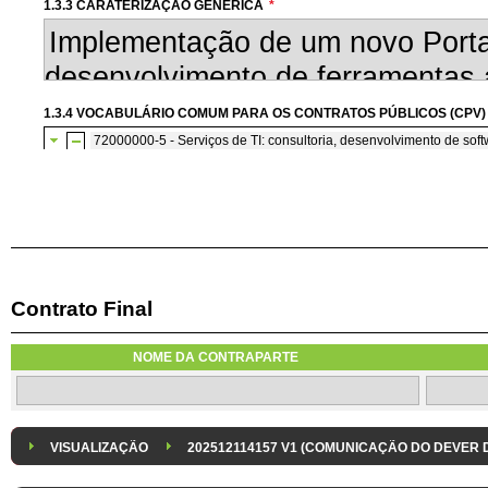
1.3.3 CARATERIZAÇÃO GENÉRICA
*
1.3.4 VOCABULÁRIO COMUM PARA OS CONTRATOS PÚBLICOS (CPV)
72000000-5 - Serviços de TI: consultoria, desenvolvimento de softw
72200000-7 - Serviços de consultoria e de programação de so
Contrato Final
1.3.7 CONTRATAÇÃO DE SERVIÇOS EM REGIME DE AVENÇA
Os serviços são contratados em regime de avença
NOME DA CONTRAPARTE
1.3.8 DESPESA/ PROJETO
*
1.3.9 IDENTIFICAÇÃO DO P
Despesa Isolada
Projeto
VISUALIZAÇÃO
202512114157 V1 (COMUNICAÇÃO DO DEVER