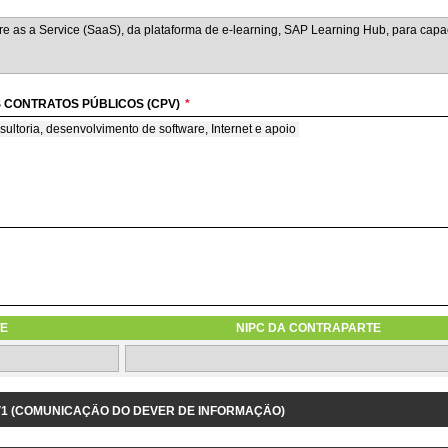
 CONTRATOS PÚBLICOS (CPV)
*
sultoria, desenvolvimento de software, Internet e apoio
M REGIME DE AVENÇA
ime de avença
E
NIPC DA CONTRAPARTE
1.3.9 IDENTIFICAÇÃO DO PROJETO/DESPESA RELACIONADOS
 V1 (COMUNICAÇÃO DO DEVER DE INFORMAÇÃO)