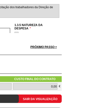
1.3.5 NATUREZA DA
DESPESA
*
Hardware
Software
Serviços
PRÓXIMO PASSO >
Redes
Telecomunicações
CUSTO FINAL DO CONTRATO
1.3.10 TIPOLOGIA DO PEDIDO
€
SAIR DA VISUALIZAÇÃO