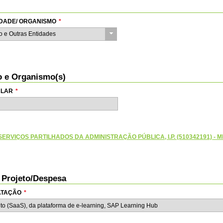
TIDADE/ ORGANISMO
*
do e Outras Entidades
io e Organismo(s)
ULAR
*
ERVIÇOS PARTILHADOS DA ADMINISTRAÇÃO PÚBLICA, I.P. (510342191) - M
o Projeto/Despesa
RATAÇÃO
*