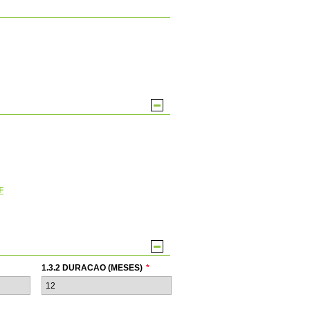
F
1.3.2 DURACAO (MESES)
*