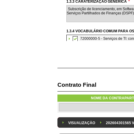
1.3.3 CARATERIZAÇÃO GENÉRICA
*
1.3.4 VOCABULÁRIO COMUM PARA OS
72000000-5 - Serviços de TI: con
Contrato Final
1.3.7 CONTRATAÇÃO DE SERVIÇOS E
Os serviços são contratados em reg
NOME DA CONTRAPART
1.3.8 DESPESA/ PROJETO
*
Despesa Isolada
Projeto
VISUALIZAÇÃO
202604301565