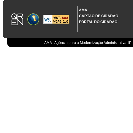
1.3.11 CONTRATAÇÃO EM CONDIÇÕES ESPECIAIS
Sistema crítico impactado no projeto de acordo com RCM n.º 48/2012
AMA
CARTÃO DE CIDADÃO
Organismo
PORTAL DO CIDADÃO
IGCP, E.P.E.
Sistema Integrado de Gestão da Dívida e da Teso
IGCP, E.P.E.
Compensação bancária
IGCP, E.P.E.
AMA - Agência para a Modernização Administrativa, IP 
Cobranças do Estado
EO
Sistema correspondente à Entidade Contabilístic
EO
Sistema de gestão orçamental
ESPAP, I.P.
Todos os sistemas
AT
Gestão de canais
AT
Gestão da relação
AT
Gestão de impostos
AT
Gestão aduaneira
AT
Gestão de processos
AT
Controlo de cumprimento
AT
Sistemas de Planeamento e Suporte à Gestão da
AT
Sistemas de Suporte ao Negócio da AT