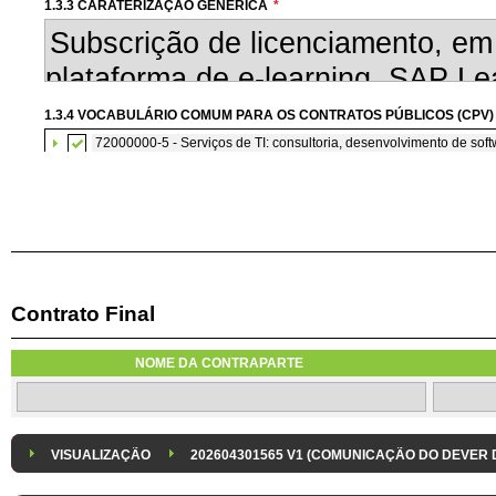
1.3.3 CARATERIZAÇÃO GENÉRICA
*
1.3.4 VOCABULÁRIO COMUM PARA OS CONTRATOS PÚBLICOS (CPV)
72000000-5 - Serviços de TI: consultoria, desenvolvimento de softw
Contrato Final
1.3.7 CONTRATAÇÃO DE SERVIÇOS EM REGIME DE AVENÇA
Os serviços são contratados em regime de avença
NOME DA CONTRAPARTE
1.3.8 DESPESA/ PROJETO
*
1.3.9 IDENTIFICAÇÃO DO P
Despesa Isolada
Projeto
VISUALIZAÇÃO
202604301565 V1 (COMUNICAÇÃO DO DEVER