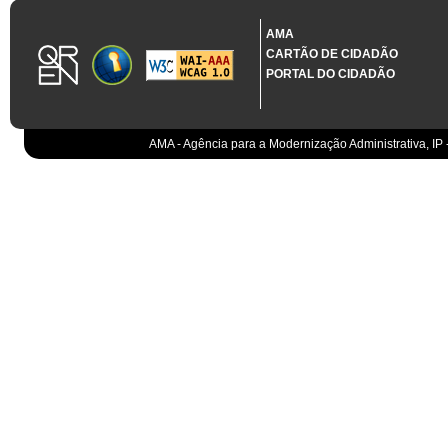
1.3.11 CONTRATAÇÃO EM CONDIÇÕES ESPECIAIS
Sistema crítico impactado no projeto de acordo com RCM n.º 48/2012
AMA
CARTÃO DE CIDADÃO
Organismo
PORTAL DO CIDADÃO
IGCP, E.P.E.
Sistema Integrado de Gestão da Dívida e da Teso
IGCP, E.P.E.
Compensação bancária
IGCP, E.P.E.
AMA - Agência para a Modernização Administrativa, IP 
Cobranças do Estado
EO
Sistema correspondente à Entidade Contabilístic
EO
Sistema de gestão orçamental
ESPAP, I.P.
Todos os sistemas
AT
Gestão de canais
AT
Gestão da relação
AT
Gestão de impostos
AT
Gestão aduaneira
AT
Gestão de processos
AT
Controlo de cumprimento
AT
Sistemas de Planeamento e Suporte à Gestão da
AT
Sistemas de Suporte ao Negócio da AT