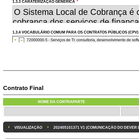
1.3.3 CARATERIZAÇÃO GENÉRICA
*
1.3.4 VOCABULÁRIO COMUM PARA OS CONTRATOS PÚBLICOS (CPV)
72000000-5 - Serviços de TI: consultoria, desenvolvimento de softw
72200000-7 - Serviços de consultoria e de programação de so
Contrato Final
1.3.7 CONTRATAÇÃO DE SERVIÇOS EM REGIME DE AVENÇA
Os serviços são contratados em regime de avença
NOME DA CONTRAPARTE
1.3.8 DESPESA/ PROJETO
*
1.3.9 IDENTIFICAÇÃO DO P
Despesa Isolada
Projeto
VISUALIZAÇÃO
202405101371 V1 (COMUNICAÇÃO DO DEVER