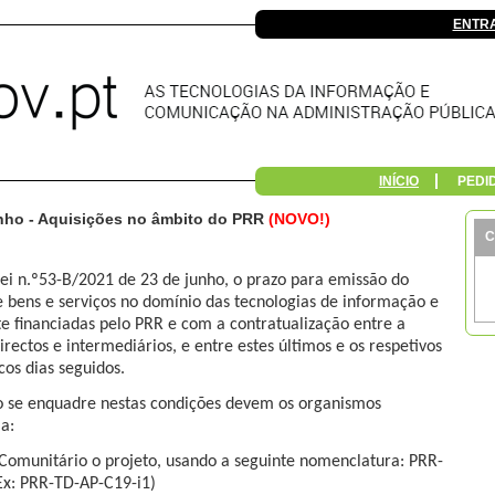
ENTR
INÍCIO
PEDI
unho - Aquisições no âmbito do PRR
(NOVO!)
C
ei n.º53-B/2021 de 23 de junho, o prazo para emissão do
de bens e serviços no domínio das tecnologias de informação e
 financiadas pelo PRR e com a contratualização entre a
irectos e intermediários, e entre estes últimos e os respetivos
ncos dias seguidos.
o se enquadre nestas condições devem os organismos
a:
 Comunitário o projeto, usando a seguinte nomenclatura: PRR-
x: PRR-TD-AP-C19-i1)