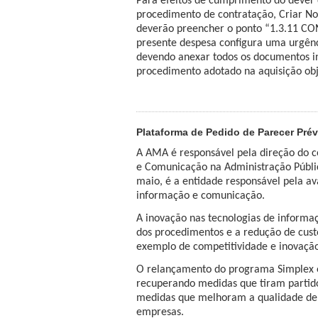
Para efeitos de cumprimento do dever d
procedimento de contratação, Criar N
deverão preencher o ponto “1.3.11 C
presente despesa configura uma urgênci
devendo anexar todos os documentos i
procedimento adotado na aquisição ob
Plataforma de Pedido de Parecer Prév
A AMA é responsável pela direção do c
e Comunicação na Administração Públic
maio, é a entidade responsável pela av
informação e comunicação.
A inovação nas tecnologias de informa
dos procedimentos e a redução de cust
exemplo de competitividade e inovaçã
O relançamento do programa Simplex é
recuperando medidas que tiram partido
medidas que melhoram a qualidade de v
empresas.