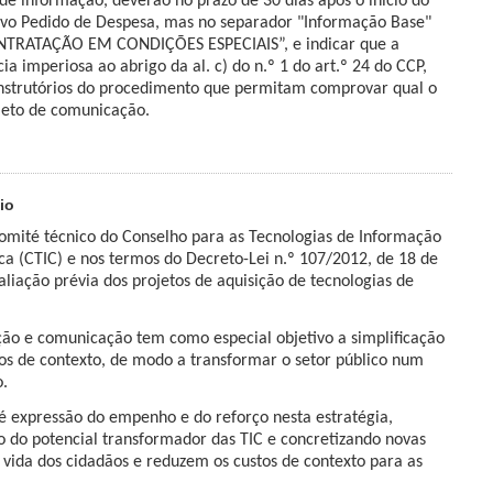
e informação, deverão no prazo de 30 dias após o início do
ovo Pedido de Despesa, mas no separador "Informação Base"
ONTRATAÇÃO EM CONDIÇÕES ESPECIAIS”, e indicar que a
a imperiosa ao abrigo da al. c) do n.º 1 do art.º 24 do CCP,
nstrutórios do procedimento que permitam comprovar qual o
jeto de comunicação.
io
omité técnico do Conselho para as Tecnologias de Informação
a (CTIC) e nos termos do Decreto-Lei n.º 107/2012, de 18 de
aliação prévia dos projetos de aquisição de tecnologias de
ção e comunicação tem como especial objetivo a simplificação
os de contexto, de modo a transformar o setor público num
o.
 expressão do empenho e do reforço nesta estratégia,
 do potencial transformador das TIC e concretizando novas
ida dos cidadãos e reduzem os custos de contexto para as