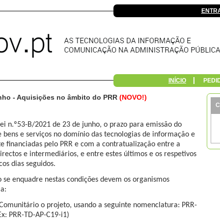
ENTR
INÍCIO
PEDI
unho - Aquisições no âmbito do PRR
(NOVO!)
C
ei n.º53-B/2021 de 23 de junho, o prazo para emissão do
de bens e serviços no domínio das tecnologias de informação e
 financiadas pelo PRR e com a contratualização entre a
irectos e intermediários, e entre estes últimos e os respetivos
ncos dias seguidos.
o se enquadre nestas condições devem os organismos
a:
 Comunitário o projeto, usando a seguinte nomenclatura: PRR-
x: PRR-TD-AP-C19-i1)