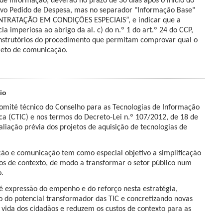
e informação, deverão no prazo de 30 dias após o início do
ovo Pedido de Despesa, mas no separador "Informação Base"
ONTRATAÇÃO EM CONDIÇÕES ESPECIAIS”, e indicar que a
a imperiosa ao abrigo da al. c) do n.º 1 do art.º 24 do CCP,
nstrutórios do procedimento que permitam comprovar qual o
jeto de comunicação.
io
omité técnico do Conselho para as Tecnologias de Informação
a (CTIC) e nos termos do Decreto-Lei n.º 107/2012, de 18 de
aliação prévia dos projetos de aquisição de tecnologias de
ção e comunicação tem como especial objetivo a simplificação
os de contexto, de modo a transformar o setor público num
o.
 expressão do empenho e do reforço nesta estratégia,
 do potencial transformador das TIC e concretizando novas
ida dos cidadãos e reduzem os custos de contexto para as