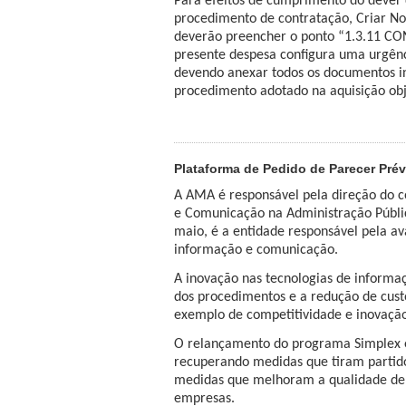
Para efeitos de cumprimento do dever d
procedimento de contratação, Criar N
deverão preencher o ponto “1.3.11 C
presente despesa configura uma urgênci
devendo anexar todos os documentos i
procedimento adotado na aquisição ob
Plataforma de Pedido de Parecer Prév
A AMA é responsável pela direção do c
e Comunicação na Administração Públic
maio, é a entidade responsável pela av
informação e comunicação.
A inovação nas tecnologias de informa
dos procedimentos e a redução de cust
exemplo de competitividade e inovaçã
O relançamento do programa Simplex é
recuperando medidas que tiram partido
medidas que melhoram a qualidade de v
empresas.