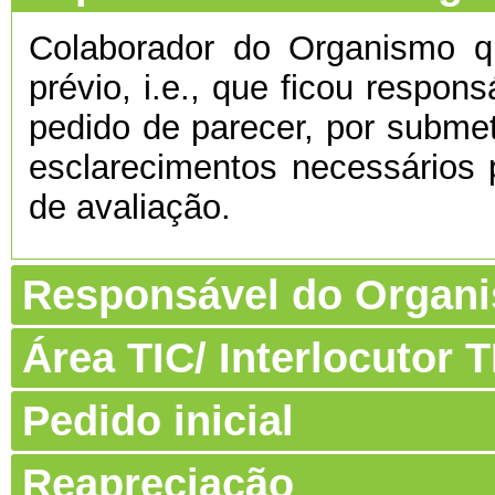
Colaborador do Organismo 
prévio, i.e., que ficou respon
pedido de parecer, por submet
esclarecimentos necessários 
de avaliação.
Responsável do Organ
Área TIC/ Interlocutor
Pedido inicial
Reapreciação