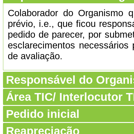
Colaborador do Organismo 
prévio, i.e., que ficou respon
pedido de parecer, por submet
esclarecimentos necessários 
de avaliação.
Responsável do Organ
Área TIC/ Interlocutor
Pedido inicial
Reapreciação