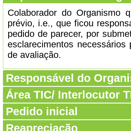
Colaborador do Organismo 
prévio, i.e., que ficou respon
pedido de parecer, por submet
esclarecimentos necessários 
de avaliação.
Responsável do Organ
Área TIC/ Interlocutor
Pedido inicial
Reapreciação