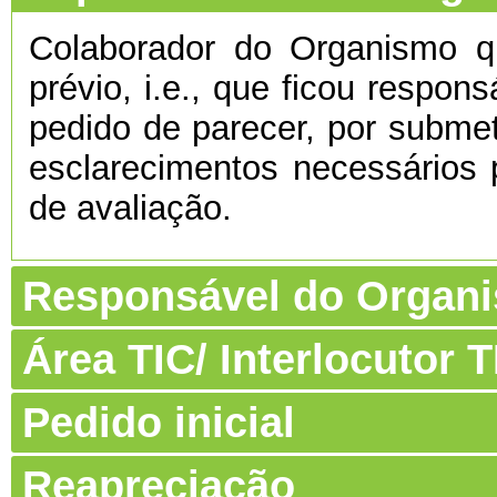
Colaborador do Organismo 
prévio, i.e., que ficou respon
pedido de parecer, por submet
esclarecimentos necessários 
de avaliação.
Responsável do Organ
Área TIC/ Interlocutor
Pedido inicial
Reapreciação