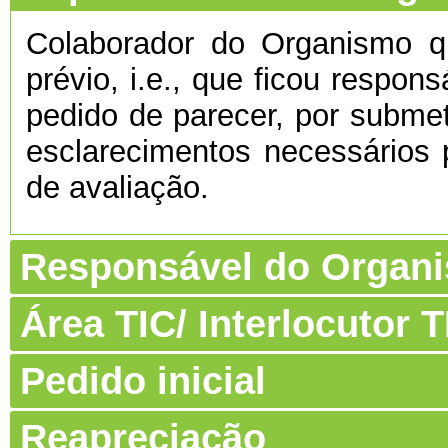
Colaborador do Organismo 
prévio, i.e., que ficou respon
pedido de parecer, por submet
esclarecimentos necessários 
de avaliação.
Responsável do Organ
Área TIC/ Interlocutor
Pedido inicial
Reapreciação