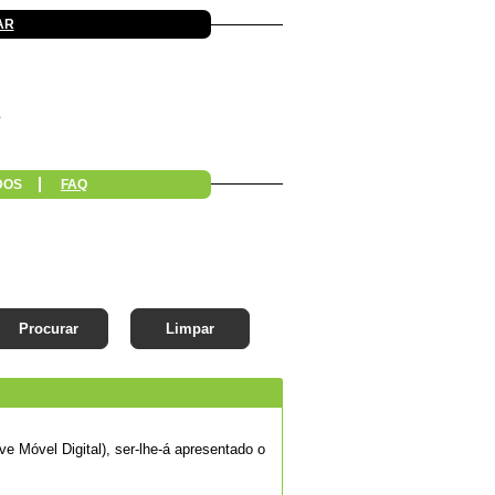
AR
DOS
FAQ
Procurar
Limpar
e Móvel Digital), ser-lhe-á apresentado o