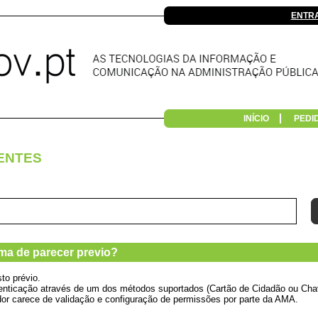
ENTR
INÍCIO
PEDI
ENTES
ma de parecer previo?
to prévio.
autenticação através de um dos métodos suportados (Cartão de Cidadão ou Chav
zador carece de validação e configuração de permissões por parte da AMA.