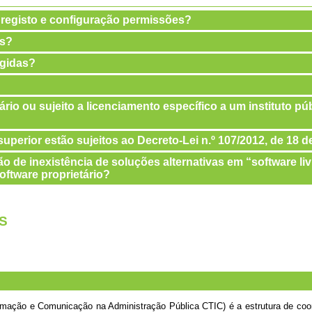
 registo e configuração permissões?
as?
ngidas?
ário ou sujeito a licenciamento específico a um instituto p
uperior estão sujeitos ao Decreto-Lei n.º 107/2012, de 18 
o de inexistência de soluções alternativas em “software liv
oftware proprietário?
S
rmação e Comunicação na Administração Pública CTIC) é a estrutura de coor