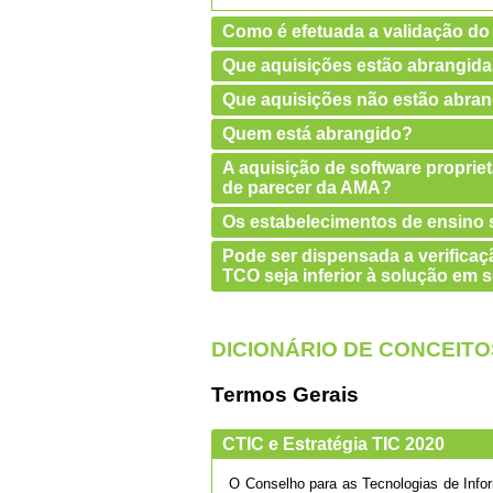
Como é efetuada a validação do
Que aquisições estão abrangid
Que aquisições não estão abra
Quem está abrangido?
A aquisição de software propriet
de parecer da AMA?
Os estabelecimentos de ensino s
Pode ser dispensada a verificaçã
TCO seja inferior à solução em s
DICIONÁRIO DE CONCEITO
Termos Gerais
CTIC e Estratégia TIC 2020
O Conselho para as Tecnologias de Info