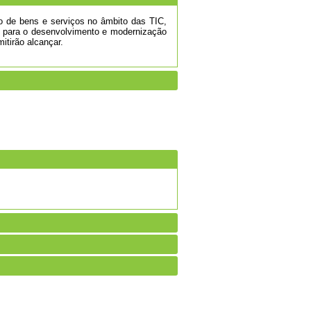
ão de bens e serviços no âmbito das TIC,
to para o desenvolvimento e modernização
itirão alcançar.