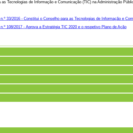
ra as Tecnologias de Informação e Comunicação (TIC) na Administração Públi
 n.º 33/2016 -
Constitui o Conselho para as Tecnologias de Informação e Co
 n.º 108/2017 -
Aprova a Estratégia TIC 2020 e o respetivo Plano de Ação