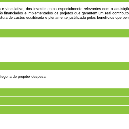
io e vinculativo, dos investimentos especialmente relevantes com a aquisiç
ão financiados e implementados os projetos que garantem um real contribu
ura de custos equilibrada e plenamente justificada pelos benefícios que perm
ategoria de projeto/ despesa.