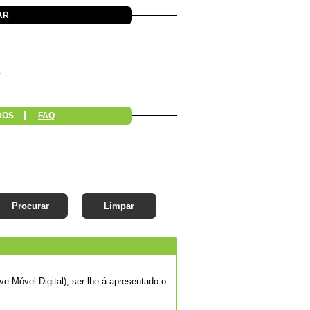
AR
DOS
FAQ
Procurar
Limpar
e Móvel Digital), ser-lhe-á apresentado o