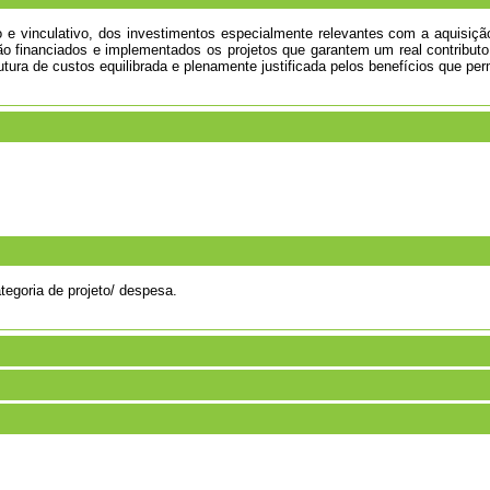
io e vinculativo, dos investimentos especialmente relevantes com a aquisiç
ão financiados e implementados os projetos que garantem um real contribu
ura de custos equilibrada e plenamente justificada pelos benefícios que perm
ategoria de projeto/ despesa.