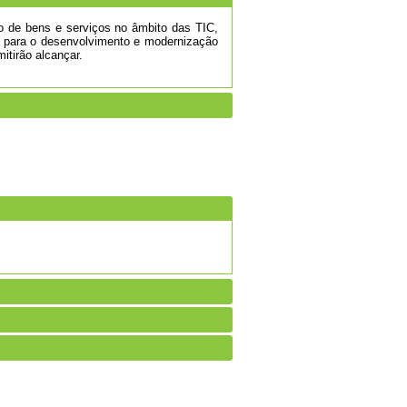
ão de bens e serviços no âmbito das TIC,
to para o desenvolvimento e modernização
itirão alcançar.