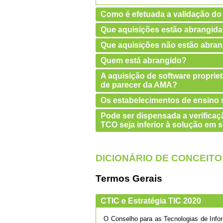
Como é efetuada a validação do
Que aquisições estão abrangid
Que aquisições não estão abra
Quem está abrangido?
A aquisição de software propriet
de parecer da AMA?
Os estabelecimentos de ensino s
Pode ser dispensada a verificaçã
TCO seja inferior à solução em s
DICIONÁRIO DE CONCEITO
Termos Gerais
CTIC e Estratégia TIC 2020
O Conselho para as Tecnologias de Info