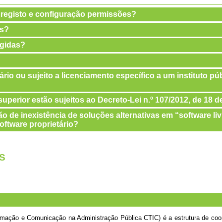
 registo e configuração permissões?
as?
ngidas?
ário ou sujeito a licenciamento específico a um instituto p
uperior estão sujeitos ao Decreto-Lei n.º 107/2012, de 18 
o de inexistência de soluções alternativas em “software liv
oftware proprietário?
S
rmação e Comunicação na Administração Pública CTIC) é a estrutura de coor