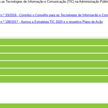
ra as Tecnologias de Informação e Comunicação (TIC) na Administração Públi
 n.º 33/2016 -
Constitui o Conselho para as Tecnologias de Informação e Co
 n.º 108/2017 -
Aprova a Estratégia TIC 2020 e o respetivo Plano de Ação