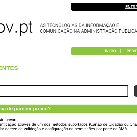
ENTR
INÍCIO
PEDI
ENTES
ma de parecer previo?
to prévio.
autenticação através de um dos métodos suportados (Cartão de Cidadão ou Chav
zador carece de validação e configuração de permissões por parte da AMA.