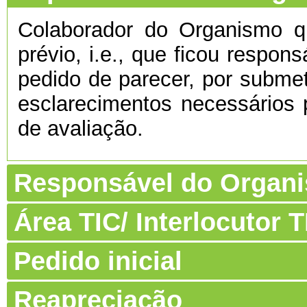
Colaborador do Organismo 
prévio, i.e., que ficou respon
pedido de parecer, por submet
esclarecimentos necessários 
de avaliação.
Responsável do Organ
Área TIC/ Interlocutor
Pedido inicial
Reapreciação