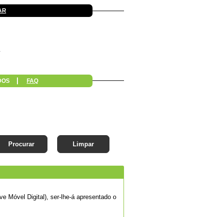
AR
DOS
FAQ
Procurar
Limpar
e Móvel Digital), ser-lhe-á apresentado o