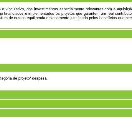
io e vinculativo, dos investimentos especialmente relevantes com a aquisiç
ão financiados e implementados os projetos que garantem um real contribu
ura de custos equilibrada e plenamente justificada pelos benefícios que perm
ategoria de projeto/ despesa.