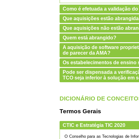
Como é efetuada a validação do
Que aquisições estão abrangid
Que aquisições não estão abra
Quem está abrangido?
A aquisição de software propriet
de parecer da AMA?
Os estabelecimentos de ensino s
Pode ser dispensada a verificaçã
TCO seja inferior à solução em s
DICIONÁRIO DE CONCEITO
Termos Gerais
CTIC e Estratégia TIC 2020
O Conselho para as Tecnologias de Info