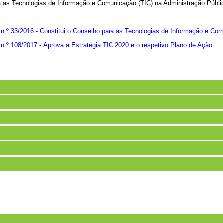
ra as Tecnologias de Informação e Comunicação (TIC) na Administração Públi
 n.º 33/2016 -
Constitui o Conselho para as Tecnologias de Informação e Co
 n.º 108/2017 -
Aprova a Estratégia TIC 2020 e o respetivo Plano de Ação