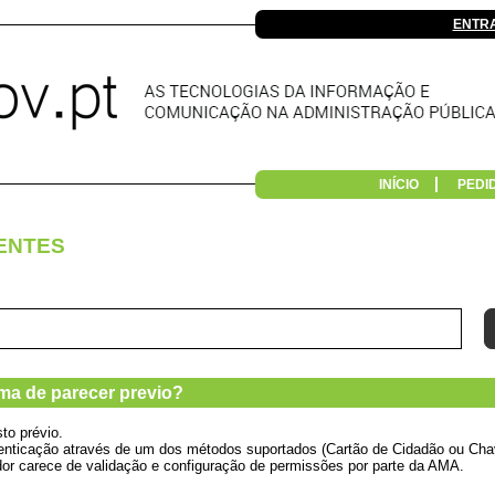
ENTR
INÍCIO
PEDI
ENTES
ma de parecer previo?
to prévio.
autenticação através de um dos métodos suportados (Cartão de Cidadão ou Chav
zador carece de validação e configuração de permissões por parte da AMA.