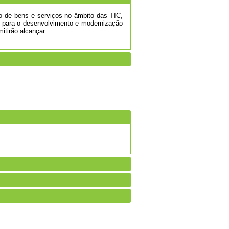
ão de bens e serviços no âmbito das TIC,
to para o desenvolvimento e modernização
itirão alcançar.