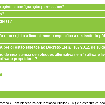
 registo e configuração permissões?
as?
ngidas?
ário ou sujeito a licenciamento específico a um instituto p
uperior estão sujeitos ao Decreto-Lei n.º 107/2012, de 18 
o de inexistência de soluções alternativas em “software liv
oftware proprietário?
S
rmação e Comunicação na Administração Pública CTIC) é a estrutura de coor