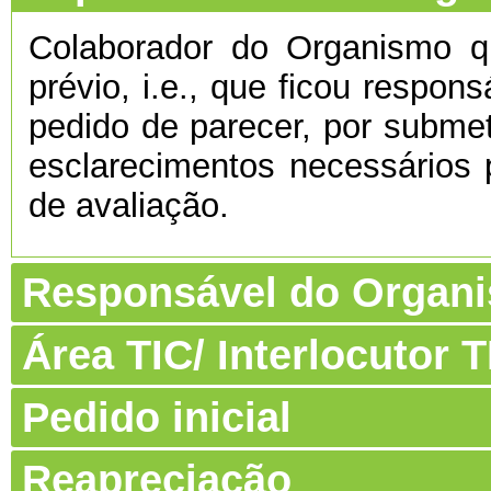
Colaborador do Organismo 
prévio, i.e., que ficou respon
pedido de parecer, por submet
esclarecimentos necessários 
de avaliação.
Responsável do Organ
Área TIC/ Interlocutor
Pedido inicial
Reapreciação