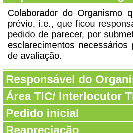
Colaborador do Organismo 
prévio, i.e., que ficou respon
pedido de parecer, por submet
esclarecimentos necessários 
de avaliação.
Responsável do Organ
Área TIC/ Interlocutor
Pedido inicial
Reapreciação