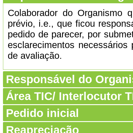
Colaborador do Organismo 
prévio, i.e., que ficou respon
pedido de parecer, por submet
esclarecimentos necessários 
de avaliação.
Responsável do Organ
Área TIC/ Interlocutor
Pedido inicial
Reapreciação