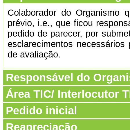
Colaborador do Organismo 
prévio, i.e., que ficou respon
pedido de parecer, por submet
esclarecimentos necessários 
de avaliação.
Responsável do Organ
Área TIC/ Interlocutor
Pedido inicial
Reapreciação